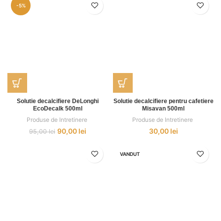
-5%
Solutie decalcifiere DeLonghi
Solutie decalcifiere pentru cafetiere
EcoDecalk 500ml
Misavan 500ml
Produse de Intretinere
,
Produse de Intretinere
,
90,00
lei
30,00
lei
95,00
lei
VANDUT