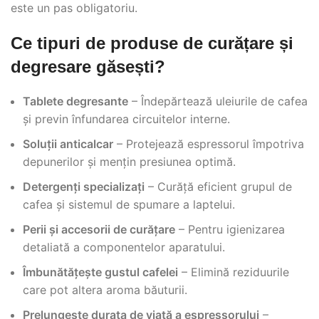
este un pas obligatoriu.
Ce tipuri de produse de curățare și
degresare găsești?
Tablete degresante
– Îndepărtează uleiurile de cafea
și previn înfundarea circuitelor interne.
Soluții anticalcar
– Protejează espressorul împotriva
depunerilor și mențin presiunea optimă.
Detergenți specializați
– Curăță eficient grupul de
cafea și sistemul de spumare a laptelui.
Perii și accesorii de curățare
– Pentru igienizarea
detaliată a componentelor aparatului.
Îmbunătățește gustul cafelei
– Elimină reziduurile
care pot altera aroma băuturii.
Prelungește durata de viață a espressorului
–