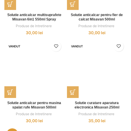
Solutie anticalcar multisuprafete
Solutie anticalcar pentru fier de
Misavan 6in1 550ml Spray
calcat Misavan 500ml
Produse de Intretinere
,
Produse de Intretinere
,
30,00
lei
30,00
lei
VANDUT
VANDUT
Solutie anticalcar pentru masina
Solutie curatare aparatura
spalat rufe Misavan 500ml
electronica Misavan 250ml
Produse de Intretinere
,
Produse de Intretinere
,
30,00
lei
35,00
lei