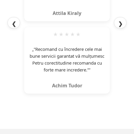
Attila Kiraly
❮
❯
“P
aju
de 
„”Recomand cu încredere cele mai
m
bune servicii garantat vă mulțumesc
desc
Petru corectitudine recomanda cu
forte mare incredere.””
Achim Tudor