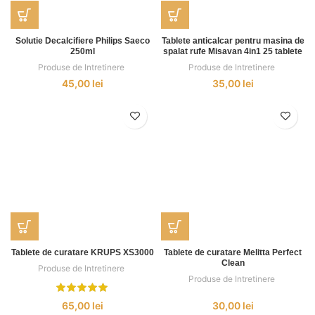
Solutie Decalcifiere Philips Saeco
Tablete anticalcar pentru masina de
250ml
spalat rufe Misavan 4in1 25 tablete
Produse de Intretinere
,
Produse de Intretinere
,
45,00
lei
35,00
lei
Tablete de curatare KRUPS XS3000
Tablete de curatare Melitta Perfect
Clean
Produse de Intretinere
,
Produse de Intretinere
,
65,00
lei
30,00
lei