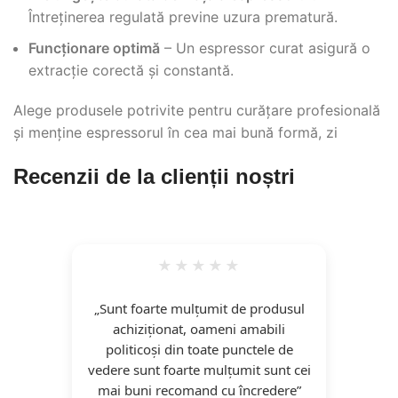
Întreținerea regulată previne uzura prematură.
Funcționare optimă
– Un espressor curat asigură o
extracție corectă și constantă.
Alege produsele potrivite pentru curățare profesională
și menține espressorul în cea mai bună formă, zi
Recenzii de la clienții noștri
„Dac
„Sunt foarte mulțumit de produsul
exp
achiziționat, oameni amabili
pen
politicoși din toate punctele de
ava
vedere sunt foarte mulțumit sunt cei
ca
mai buni recomand cu încredere”