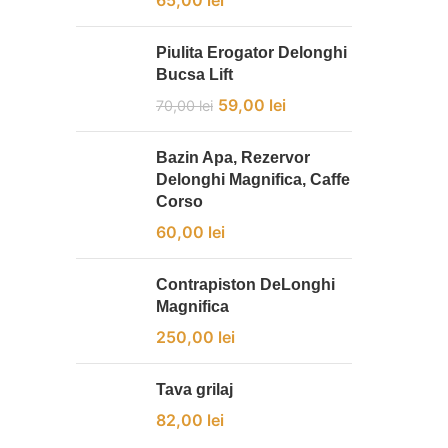
65,00
lei
Piulita Erogator Delonghi
Bucsa Lift
59,00
lei
70,00
lei
Bazin Apa, Rezervor
Delonghi Magnifica, Caffe
Corso
60,00
lei
Contrapiston DeLonghi
Magnifica
250,00
lei
Tava grilaj
82,00
lei