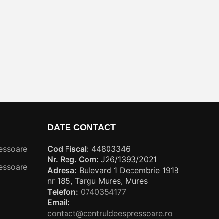
DATE CONTACT
essoare
Cod Fiscal:
44803346
Nr. Reg. Com:
J26/1393/2021
essoare
Adresa:
Bulevard 1 Decembrie 1918
nr 185, Targu Mures, Mures
Telefon:
0740354177
Email:
contact@centruldeespressoare.ro