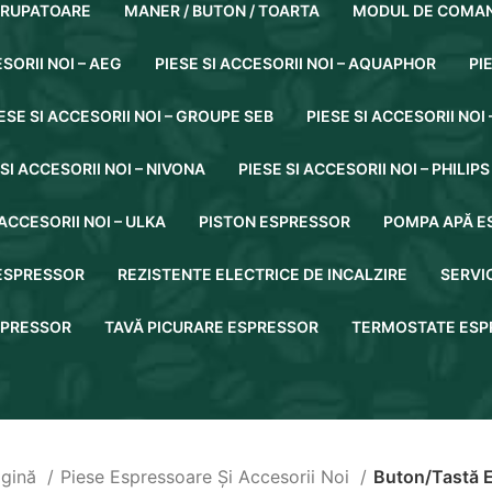
ERUPATOARE
MANER / BUTON / TOARTA
MODUL DE COMAN
ESORII NOI – AEG
PIESE SI ACCESORII NOI – AQUAPHOR
PI
ESE SI ACCESORII NOI – GROUPE SEB
PIESE SI ACCESORII NOI 
 SI ACCESORII NOI – NIVONA
PIESE SI ACCESORII NOI – PHILIPS
 ACCESORII NOI – ULKA
PISTON ESPRESSOR
POMPA APĂ E
ESPRESSOR
REZISTENTE ELECTRICE DE INCALZIRE
SERVIC
SPRESSOR
TAVĂ PICURARE ESPRESSOR
TERMOSTATE ESP
agină
Piese Espressoare Și Accesorii Noi
Buton/Tastă 