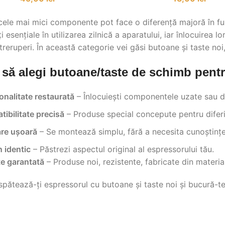
 cele mai mici componente pot face o diferență majoră în fun
i esențiale în utilizarea zilnică a aparatului, iar înlocuirea 
întreruperi. În această categorie vei găsi butoane și taste n
 să alegi butoane/taste de schimb pent
onalitate restaurată
– Înlocuiești componentele uzate sau det
ibilitate precisă
– Produse special concepute pentru diferi
are ușoară
– Se montează simplu, fără a necesita cunoștințe
 identic
– Păstrezi aspectul original al espressorului tău.
te garantată
– Produse noi, rezistente, fabricate din materia
ătează-ți espressorul cu butoane și taste noi și bucură-te de