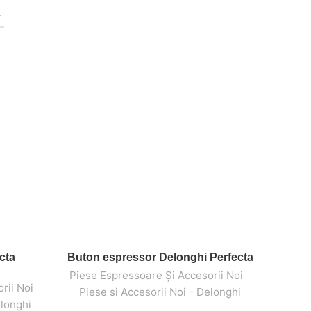
cta
Buton espressor Delonghi Perfecta
ADAUGĂ ÎN COȘ
Piese Espressoare Și Accesorii Noi
,
,
rii Noi
,
,
Piese si Accesorii Noi - Delonghi
elonghi