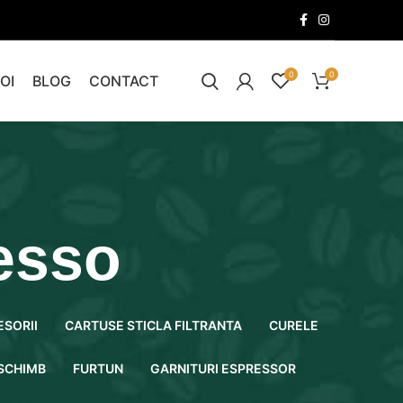
0
0
OI
BLOG
CONTACT
esso
ESORII
CARTUSE STICLA FILTRANTA
CURELE
 SCHIMB
FURTUN
GARNITURI ESPRESSOR