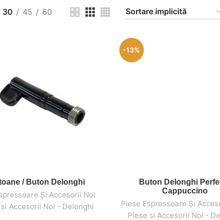
30
45
60
-13%
toane / Buton Delonghi
Buton Delonghi Perfe
ADAUGĂ ÎN COȘ
ADAUGĂ ÎN COȘ
Cappuccino
spressoare Și Accesorii Noi
,
,
Piese Espressoare Și Acceso
 si Accesorii Noi - Delonghi
Piese si Accesorii Noi - D