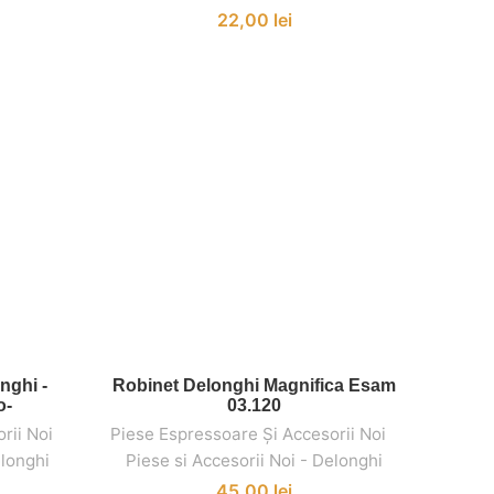
22,00
lei
nghi -
Robinet Delonghi Magnifica Esam
ADAUGĂ ÎN COȘ
o-
03.120
rii Noi
,
,
Piese Espressoare Și Accesorii Noi
,
,
elonghi
Piese si Accesorii Noi - Delonghi
45,00
lei