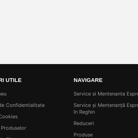
RI UTILE
NAVIGARE
meu
Service si Mentenanta Espr
de Confidentialitate
Service și Mentenanță Espr
în Reghin
 Cookies
Reduceri
 Produselor
Produse