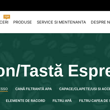
TOP
CERI
PRODUSE
SERVICE SI MENTENANTA
DESPRE N
on/Tastă Espr
ESSO
CANĂ FILTRANTĂ APA
CAPACE/CLAPETE/USI SI ACC
ELEMENTE DE RACORD
FILTRU APĂ
FILTRU CAFEA DE