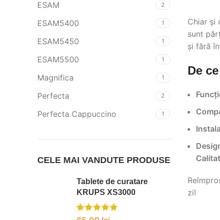
ESAM
2
Chiar și
ESAM5400
1
sunt părț
ESAM5450
1
și fără 
ESAM5500
1
De ce
Magnifica
1
Funcți
Perfecta
2
Compat
Perfecta Cappuccino
1
Instal
Design
Calita
CELE MAI VANDUTE PRODUSE
Reîmprosp
Tablete de curatare
zi!
KRUPS XS3000