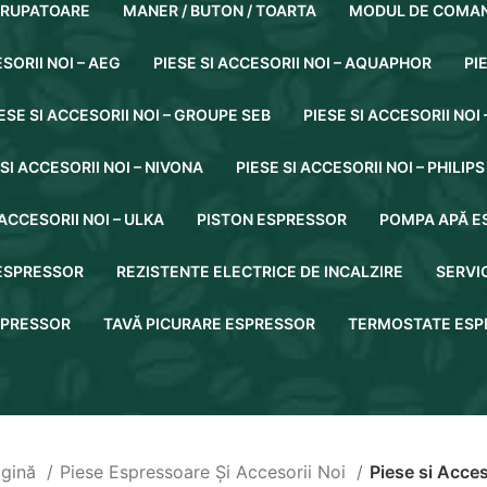
ERUPATOARE
MANER / BUTON / TOARTA
MODUL DE COMAN
ESORII NOI – AEG
PIESE SI ACCESORII NOI – AQUAPHOR
PI
ESE SI ACCESORII NOI – GROUPE SEB
PIESE SI ACCESORII NOI 
 SI ACCESORII NOI – NIVONA
PIESE SI ACCESORII NOI – PHILIPS
 ACCESORII NOI – ULKA
PISTON ESPRESSOR
POMPA APĂ E
ESPRESSOR
REZISTENTE ELECTRICE DE INCALZIRE
SERVIC
SPRESSOR
TAVĂ PICURARE ESPRESSOR
TERMOSTATE ESP
agină
Piese Espressoare Și Accesorii Noi
Piese si Acces