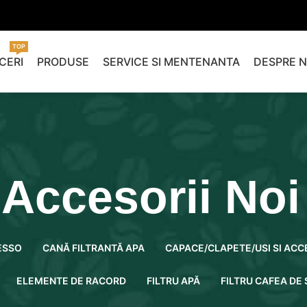
TOP
CERI
PRODUSE
SERVICE SI MENTENANTA
DESPRE N
 Accesorii Noi 
ESSO
CANĂ FILTRANTĂ APA
CAPACE/CLAPETE/USI SI ACC
ELEMENTE DE RACORD
FILTRU APĂ
FILTRU CAFEA DE