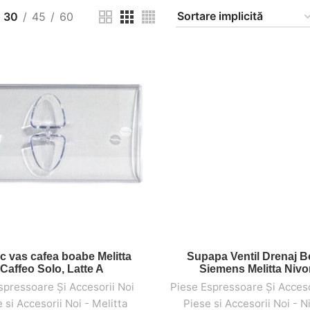
30
45
60
 vas cafea boabe Melitta
Supapa Ventil Drenaj 
ADAUGĂ ÎN COȘ
ADAUGĂ ÎN COȘ
Caffeo Solo, Latte A
Siemens Melitta Niv
spressoare Și Accesorii Noi
,
,
Piese Espressoare Și Acceso
 si Accesorii Noi - Melitta
Piese si Accesorii Noi - 