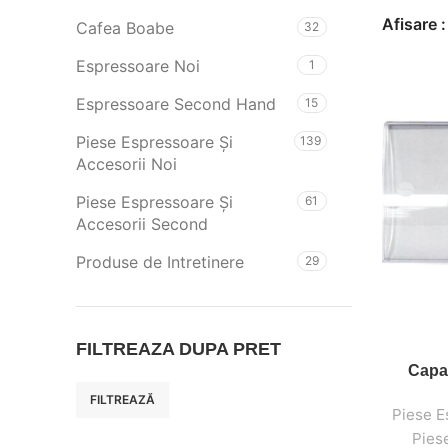
Afisare
Cafea Boabe
32
Espressoare Noi
1
Espressoare Second Hand
15
Piese Espressoare Și
139
Accesorii Noi
Piese Espressoare Și
61
Accesorii Second
Produse de Intretinere
29
FILTREAZA DUPA PRET
Capac
FILTREAZĂ
Piese E
Piese