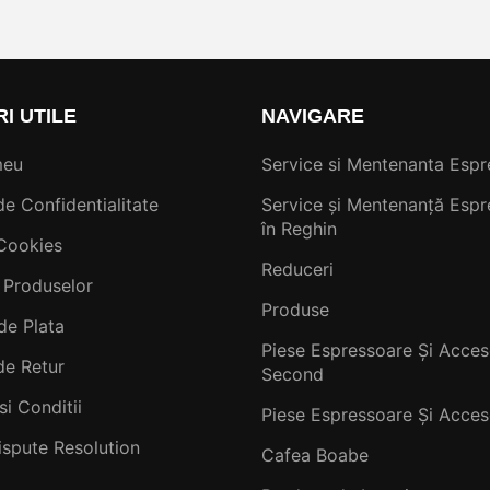
RI UTILE
NAVIGARE
meu
Service si Mentenanta Espr
de Confidentialitate
Service și Mentenanță Espr
în Reghin
 Cookies
Reduceri
 Produselor
Produse
de Plata
Piese Espressoare Și Acceso
de Retur
Second
si Conditii
Piese Espressoare Și Acceso
ispute Resolution
Cafea Boabe