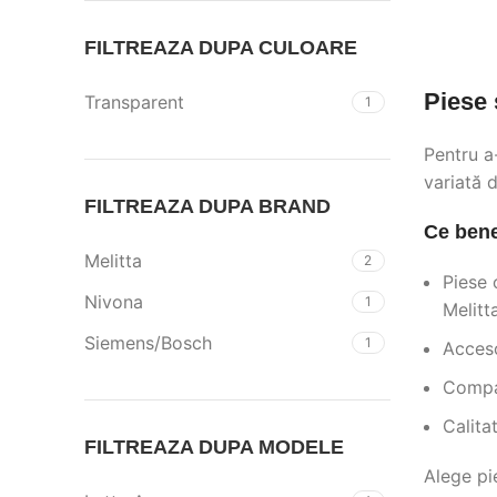
FILTREAZA DUPA CULOARE
Piese 
Transparent
1
Pentru a-
variată 
FILTREAZA DUPA BRAND
Ce bene
Melitta
2
Piese 
Nivona
1
Melitta
Siemens/Bosch
1
Acceso
Compat
Calita
FILTREAZA DUPA MODELE
Alege pie