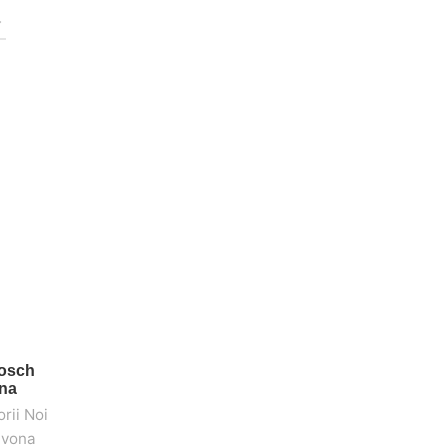
Bosch
ona
rii Noi
,
,
Nivona
,