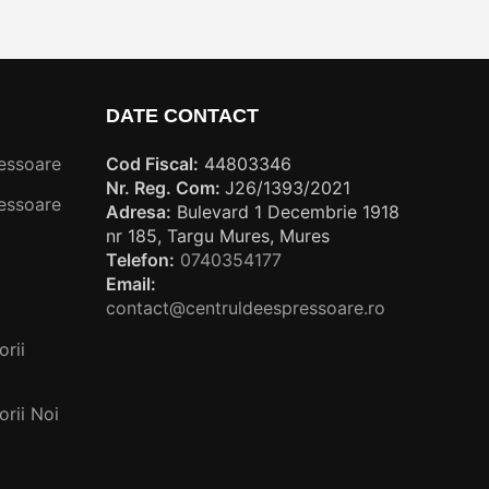
DATE CONTACT
essoare
Cod Fiscal:
44803346
Nr. Reg. Com:
J26/1393/2021
essoare
Adresa:
Bulevard 1 Decembrie 1918
nr 185, Targu Mures, Mures
Telefon:
0740354177
Email:
contact@centruldeespressoare.ro
rii
rii Noi