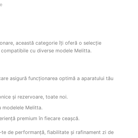
e
onare, această categorie îți oferă o selecție
i compatibile cu diverse modele Melitta.
care asigură funcționarea optimă a aparatului tău
onice și rezervoare, toate noi.
 modelele Melitta.
xperiență premium în fiecare ceașcă.
-te de performanță, fiabilitate și rafinament zi de