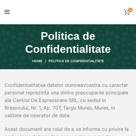
0
Politica de
Confidentialitate
HOME
POLITICA DE CONFIDENTIALITATE
Confidentialitatea datelor dumneavoastra cu caracter
personal reprezinta una dintre preocuparile principale
ale Centrul De Espressoare SRL, cu sediul in
Brasovului, Nr. 1, Ap. 707, Targu Mures, Mures, in
calitate de operator de date.
Acest document are rolul de a va informa cu privire la