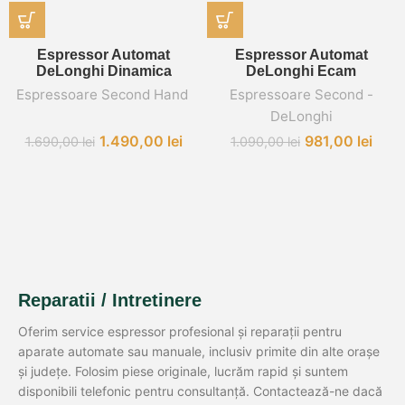
Espressor Automat
Espressor Automat
DeLonghi Dinamica
DeLonghi Ecam
Espressoare Second Hand
,
Espressoare Second -
DeLonghi
1.490,00
lei
981,00
lei
1.690,00
lei
1.090,00
lei
Reparatii / Intretinere
Oferim service espressor profesional și reparații pentru
aparate automate sau manuale, inclusiv primite din alte orașe
și județe. Folosim piese originale, lucrăm rapid și suntem
disponibili telefonic pentru consultanță. Contactează-ne dacă