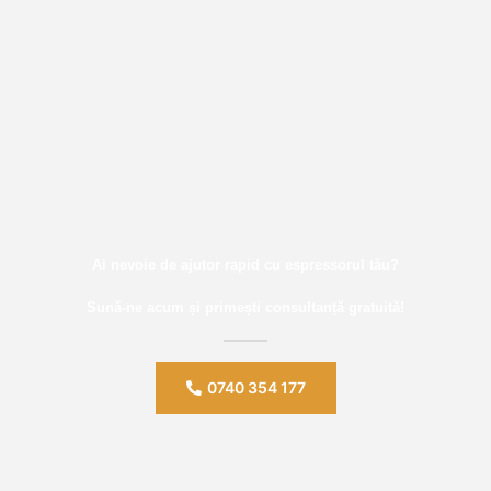
Ai nevoie de ajutor rapid cu espressorul tău?
Sună-ne acum și primești consultanță gratuită!
0740 354 177