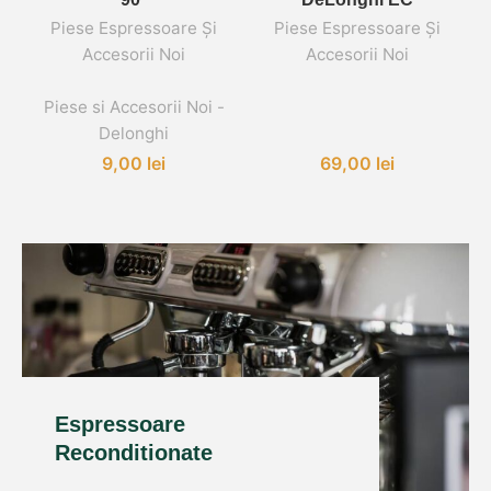
Piese Espressoare Și
Piese Espressoare Și
Accesorii Noi
Accesorii Noi
,
,
Piese si Accesorii Noi -
Delonghi
9,00
lei
69,00
lei
Espressoare
Reconditionate