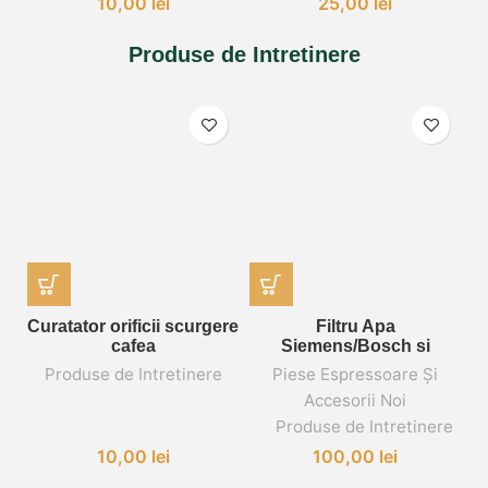
10,00
lei
25,00
lei
Produse de Intretinere
Curatator orificii scurgere
Filtru Apa
F
cafea
Siemens/Bosch si
decalcifiant Melitta
Produse de Intretinere
Piese Espressoare Și
Accesorii Noi
,
,
Produse de Intretinere
10,00
lei
100,00
lei