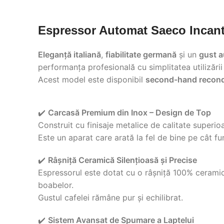
Espressor Automat Saeco Incant
Eleganță italiană
,
fiabilitate germană
și un
gust a
performanța profesională cu simplitatea utilizării 
Acest model este disponibil
second-hand recondi
✔️
Carcasă Premium din Inox – Design de Top
Construit cu finisaje metalice de calitate superio
Este un aparat care arată la fel de bine pe cât f
✔️
Râșniță Ceramică Silențioasă și Precise
Espressorul este dotat cu o râșniță 100% ceramică
boabelor.
Gustul cafelei rămâne pur și echilibrat.
✔️
Sistem Avansat de Spumare a Laptelui