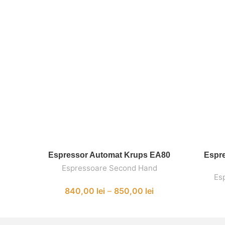
Espressor Automat Krups EA80
Espre
SELECTEAZĂ OPȚIUNILE
Espressoare Second Hand
Es
840,00
lei
–
850,00
lei