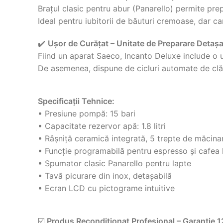
Brațul clasic pentru abur (Panarello) permite pr
Ideal pentru iubitorii de băuturi cremoase, dar ca
✔️
Ușor de Curățat – Unitate de Preparare Detașa
Fiind un aparat Saeco, Incanto Deluxe include o u
De asemenea, dispune de cicluri automate de clăti
Specificații Tehnice:
• Presiune pompă: 15 bari
• Capacitate rezervor apă: 1.8 litri
• Râșniță ceramică integrată, 5 trepte de măcina
• Funcție programabilă pentru espresso și cafea
• Spumator clasic Panarello pentru lapte
• Tavă picurare din inox, detașabilă
• Ecran LCD cu pictograme intuitive
☑️
Produs Recondiționat Profesional – Garanție 1