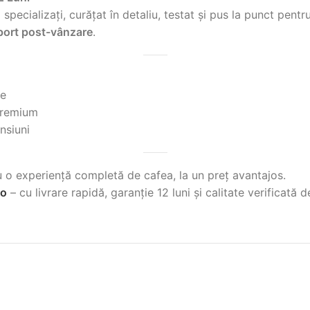
pecializați, curățat în detaliu, testat și pus la punct pentr
port post-vânzare
.
te
 premium
nsiuni
 o experiență completă de cafea, la un preț avantajos.
ro
– cu livrare rapidă, garanție 12 luni și calitate verificată de