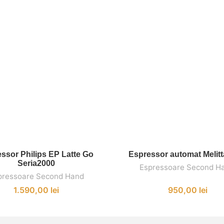
ssor Philips EP Latte Go
Espressor automat Melitt
ADAUGĂ ÎN COȘ
ADAUGĂ ÎN COȘ
Seria2000
Espressoare Second H
pressoare Second Hand
1.590,00
lei
950,00
lei