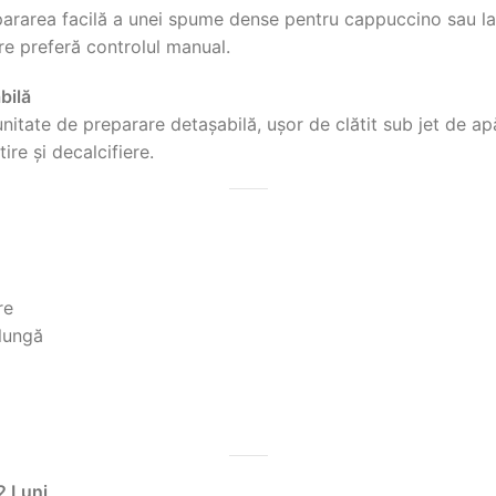
epararea facilă a unei spume dense pentru cappuccino sau la
re preferă controlul manual.
bilă
nitate de preparare detașabilă, ușor de clătit sub jet de ap
re și decalcifiere.
re
 lungă
2 Luni