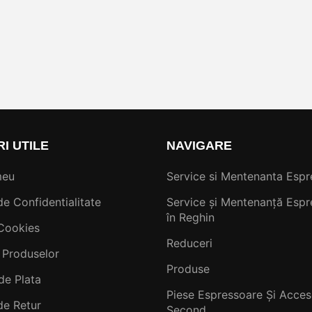
RI UTILE
NAVIGARE
meu
Service si Mentenanta Espr
de Confidentialitate
Service și Mentenanță Espr
în Reghin
 Cookies
Reduceri
 Produselor
Produse
de Plata
Piese Espressoare Și Acceso
de Retur
Second