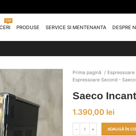
TOP
CERI
PRODUSE
SERVICE SI MENTENANTA
DESPRE N
Prima pagină
Espressoare
Espressoare Second - Saec
Saeco Incan
1.390,00
lei
ADAUGĂ ÎN C