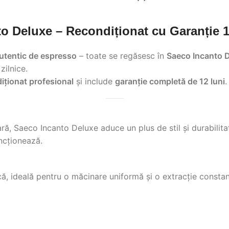
o Deluxe – Recondiționat cu Garanție 
utentic de espresso
– toate se regăsesc în
Saeco Incanto 
zilnice.
ționat profesional
și include
garanție completă de 12 luni
.
ară, Saeco Incanto Deluxe aduce un plus de stil și durabilita
uncționează.
, ideală pentru o măcinare uniformă și o extracție constant