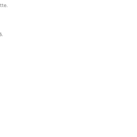
tte.
ă.