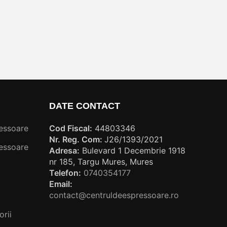
DATE CONTACT
essoare
Cod Fiscal:
44803346
Nr. Reg. Com:
J26/1393/2021
essoare
Adresa:
Bulevard 1 Decembrie 1918
nr 185, Targu Mures, Mures
Telefon:
0740354177
Email:
contact@centruldeespressoare.ro
rii