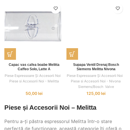
Capac vas cafea boabe Melitta
Supapa Ventil Drenaj Bosch
Caffeo Solo, Latte A
Siemens Melitta Nivona
Piese Espressoare Și Accesorii Noi
,
,
Piese Espressoare Și Accesorii Noi
,
,
Piese si Accesorii Noi - Melitta
Piese si Accesorii Noi - Nivona
,
Siemens/Bosch
,
Valve
50,00
lei
125,00
lei
Piese și Accesorii Noi – Melitta
Pentru a-ți păstra espressorul Melitta într-o stare
perfectă de funcționare, această categorie îți oferă o