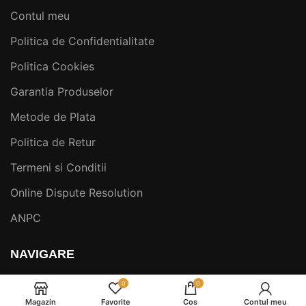
Contul meu
Politica de Confidentialitate
Politica Cookies
Garantia Produselor
Metode de Plata
Politica de Retur
Termeni si Conditii
Online Dispute Resolution
ANPC
NAVIGARE
Service si Mentenanta Espressoare
0
0
Magazin
Favorite
Cos
Contul meu