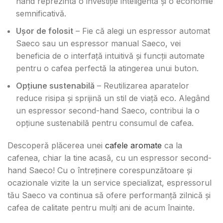
hand reprezintă o investiție inteligentă și o economie
semnificativă.
Ușor de folosit
– Fie că alegi un espressor automat
Saeco sau un espressor manual Saeco, vei
beneficia de o interfață intuitivă și funcții automate
pentru o cafea perfectă la atingerea unui buton.
Opțiune sustenabilă
– Reutilizarea aparatelor
reduce risipa și sprijină un stil de viață eco. Alegând
un espressor second-hand Saeco, contribui la o
opțiune sustenabilă pentru consumul de cafea.
Descoperă plăcerea unei
cafele aromate
ca la
cafenea, chiar la tine acasă, cu un espressor second-
hand Saeco! Cu o întreținere corespunzătoare și
ocazionale vizite la un service specializat, espressorul
tău Saeco va continua să ofere performanță zilnică și
cafea de calitate pentru mulți ani de acum înainte.