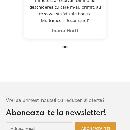
minute s-a rezolvat. Uimita de
umesc
deschiderea cu care m-au primit, au
co
a cu
rezolvat si sfaturile bonus.
Multumesc! Recomand!”
Ioana Horti
Vrei sa primesti noutati cu reduceri si oferte?
Aboneaza-te la newsletter!