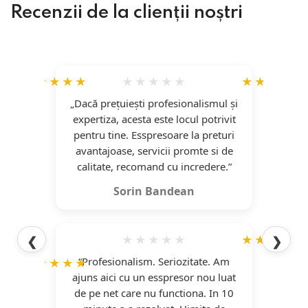
Recenzii de la clienții noștri
„Dacă prețuiești profesionalismul și
usul
expertiza, acesta este locul potrivit
“S
i
pentru tine. Esspresoare la preturi
treb
de
avantajoase, servicii promte si de
t cei
calitate, recomand cu incredere.”
re”
Sorin Bandean
❮
❯
“Profesionalism. Seriozitate. Am
ajuns aici cu un esspresor nou luat
“Am 
de pe net care nu functiona. In 10
de b
 mai