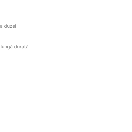
ra duzei
e lungă durată