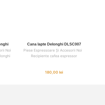
onghi
Cana lapte Delonghi DLSC007
Garni
ADAUGĂ ÎN COȘ
rii Noi
,
,
Piese Espressoare Și Accesorii Noi
,
,
Piese 
elonghi
Recipiente cafea espressor
Pie
180,00
lei