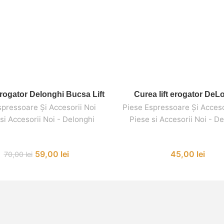
Erogator Delonghi Bucsa Lift
Curea lift erogator DeL
ADAUGĂ ÎN COȘ
ADAUGĂ ÎN COȘ
spressoare Și Accesorii Noi
,
,
Piese Espressoare Și Acceso
si Accesorii Noi - Delonghi
Piese si Accesorii Noi - D
59,00
lei
45,00
lei
70,00
lei