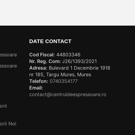
DATE CONTACT
essoare
Cod Fiscal:
44803346
Nr. Reg. Com:
J26/1393/2021
essoare
Adresa:
Bulevard 1 Decembrie 1918
nr 185, Targu Mures, Mures
Telefon:
0740354177
Email:
contact@centruldeespressoare.ro
rii
rii Noi