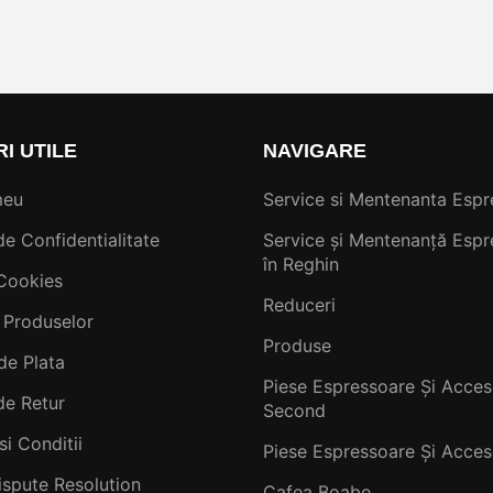
RI UTILE
NAVIGARE
meu
Service si Mentenanta Espr
de Confidentialitate
Service și Mentenanță Espr
în Reghin
 Cookies
Reduceri
 Produselor
Produse
de Plata
Piese Espressoare Și Acceso
de Retur
Second
si Conditii
Piese Espressoare Și Acceso
ispute Resolution
Cafea Boabe