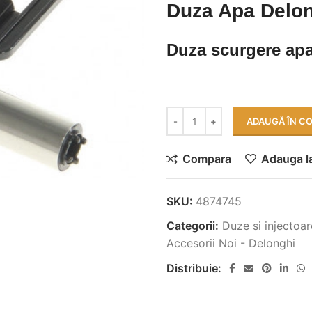
Duza Apa Delon
Duza scurgere ap
ADAUGĂ ÎN C
Compara
Adauga la
SKU:
4874745
Categorii:
Duze si injectoar
Accesorii Noi - Delonghi
Distribuie: