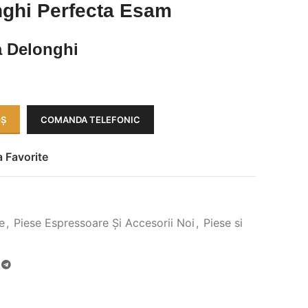
ghi Perfecta Esam
a Delonghi
OȘ
COMANDA TELEFONIC
 Favorite
e
,
Piese Espressoare Și Accesorii Noi
,
Piese si