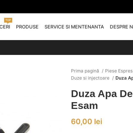
TOP
CERI
PRODUSE
SERVICE SI MENTENANTA
DESPRE N
Prima pagină
Piese Espres
Duze si injectoare
Duza Ap
Duza Apa De
Esam
60,00
lei