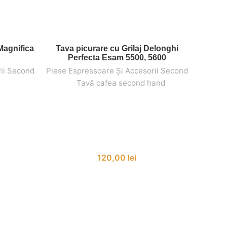
Magnifica
Tava picurare cu Grilaj Delonghi
Capa
ADAUGĂ ÎN COȘ
Perfecta Esam 5500, 5600
ii Second
Piese Espressoare Și Accesorii Second
Piese E
,
,
Tavă cafea second hand
P
120,00
lei