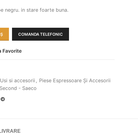
 negru. in stare foarte buna.
OȘ
COMANDA TELEFONIC
 Favorite
si si accesorii
,
Piese Espressoare Și Accesorii
i Second - Saeco
LIVRARE