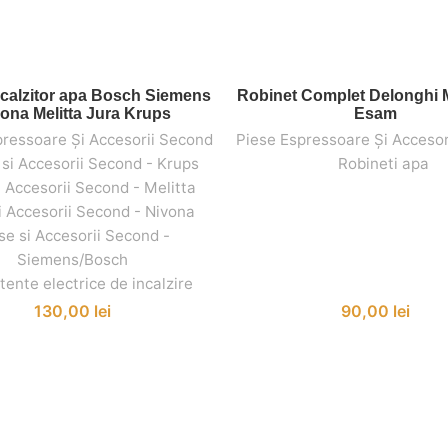
Incalzitor apa Bosch Siemens
Robinet Complet Delonghi 
ADAUGĂ ÎN COȘ
ADAUGĂ ÎN COȘ
ona Melitta Jura Krups
Esam
pressoare Și Accesorii Second
Piese Espressoare Și Accesor
 si Accesorii Second - Krups
,
,
,
Robineti apa
i Accesorii Second - Melitta
,
i Accesorii Second - Nivona
,
se si Accesorii Second -
Siemens/Bosch
tente electrice de incalzire
130,00
lei
90,00
lei