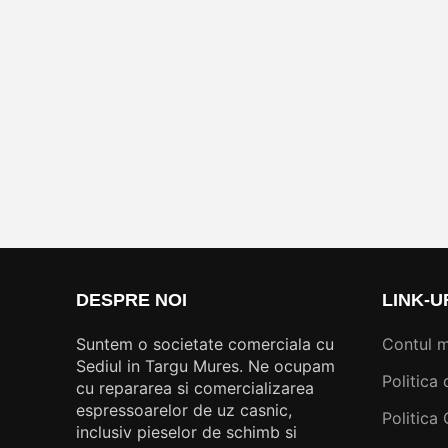
DESPRE NOI
LINK-U
Suntem o societate comerciala cu
Contul 
Sediul in Targu Mures. Ne ocupam
Politica 
cu repararea si comercializarea
espressoarelor de uz casnic,
Politica
inclusiv pieselor de schimb si