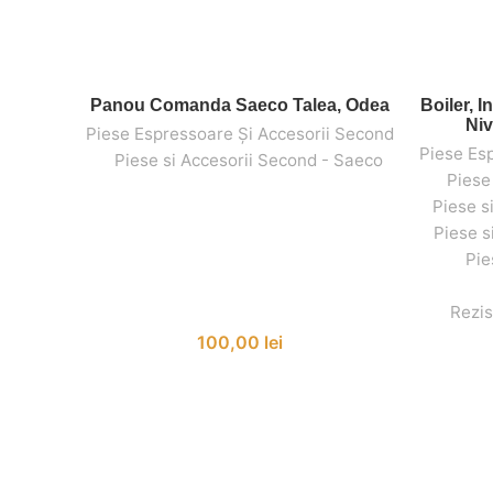
Panou Comanda Saeco Talea, Odea
Boiler, 
ADAUGĂ ÎN COȘ
Niv
Piese Espressoare Și Accesorii Second
Piese Es
,
,
Piese si Accesorii Second - Saeco
,
,
Piese
Piese s
Piese s
Pie
,
Rezis
100,00
lei