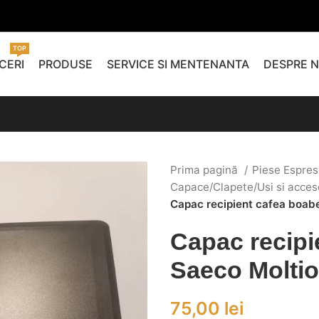
TOP
CERI
PRODUSE
SERVICE SI MENTENANTA
DESPRE N
Prima pagină
Piese Espres
Capace/Clapete/Usi si acces
Capac recipient cafea boab
Capac recipi
Saeco Moltio
75,00
lei