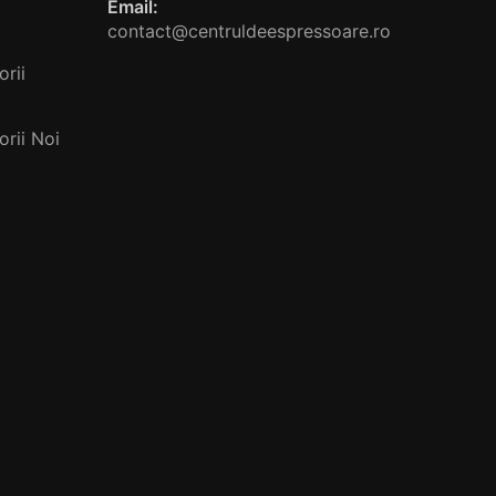
Email:
contact@centruldeespressoare.ro
rii
rii Noi