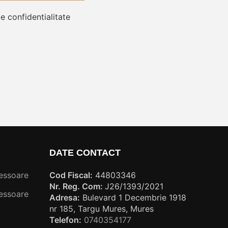
de confidentialitate
DATE CONTACT
essoare
Cod Fiscal:
44803346
Nr. Reg. Com:
J26/1393/2021
essoare
Adresa:
Bulevard 1 Decembrie 1918
nr 185, Targu Mures, Mures
Telefon:
0740354177