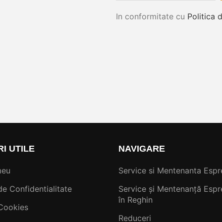
In conformitate cu
Politica 
RI UTILE
NAVIGARE
meu
Service si Mentenanta Espr
de Confidentialitate
Service și Mentenanță Espr
în Reghin
 Cookies
Reduceri