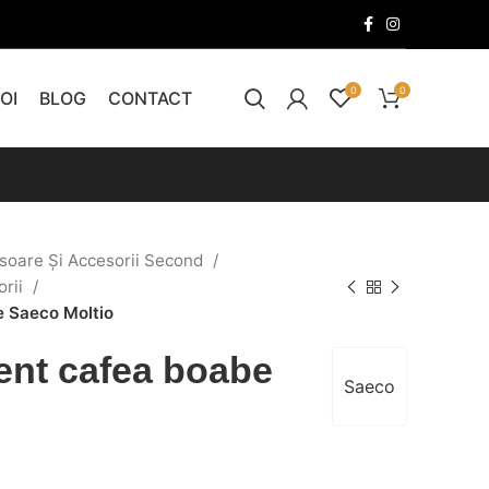
0
0
OI
BLOG
CONTACT
soare Și Accesorii Second
orii
e Saeco Moltio
ent cafea boabe
Saeco