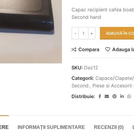
Capac recipient cafea boabe
Second hand
ADAUGĂ ÎN C
Compara
Adauga la
SKU:
Dez12
Categorii:
Capace/Clapete/U
Second
,
Piese si Accesori
Distribuie:
ERE
INFORMAȚII SUPLIMENTARE
RECENZII (0)