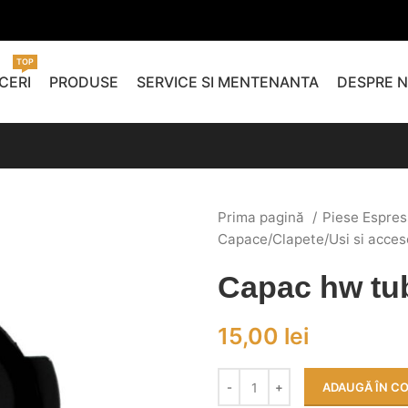
TOP
CERI
PRODUSE
SERVICE SI MENTENANTA
DESPRE N
Prima pagină
Piese Espres
Capace/Clapete/Usi si acces
Capac hw t
15,00
lei
ADAUGĂ ÎN C