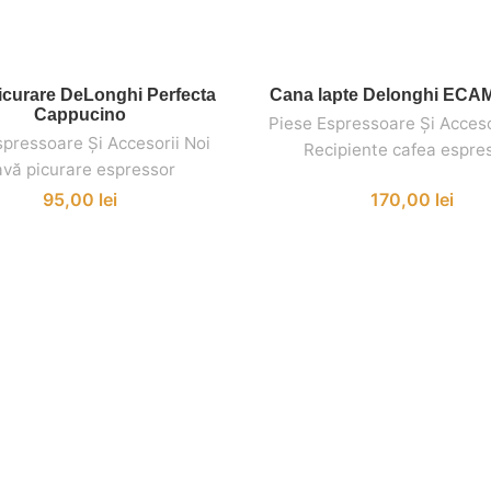
icurare DeLonghi Perfecta
Cana lapte Delonghi ECAM
ADAUGĂ ÎN COȘ
ADAUGĂ ÎN COȘ
Cappucino
Piese Espressoare Și Acceso
spressoare Și Accesorii Noi
,
,
Recipiente cafea espre
avă picurare espressor
95,00
lei
170,00
lei