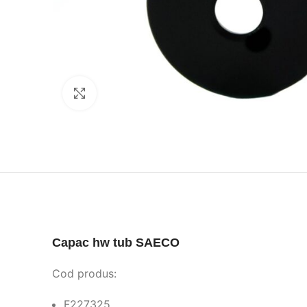
Click to enlarge
Capac hw tub SAECO
Cod produs:
F227325