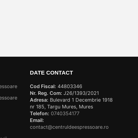
DATE CONTACT
essoare
Cod Fiscal:
44803346
Nr. Reg. Com:
J26/1393/2021
essoare
Adresa:
Bulevard 1 Decembrie 1918
nr 185, Targu Mures, Mures
Telefon:
0740354177
Email:
contact@centruldeespressoare.ro