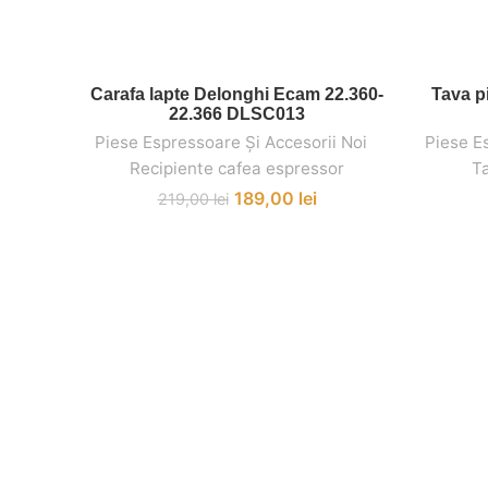
Carafa lapte Delonghi Ecam 22.360-
Tava p
ADAUGĂ ÎN COȘ
22.366 DLSC013
Piese Espressoare Și Accesorii Noi
,
,
Piese E
Recipiente cafea espressor
T
189,00
lei
219,00
lei