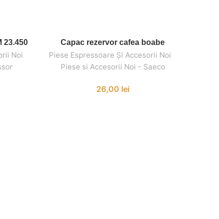
 23.450
Capac rezervor cafea boabe
Duza 
ADAUGĂ ÎN COȘ
rii Noi
,
,
Piese Espressoare Și Accesorii Noi
,
,
Piese 
ssor
Piese si Accesorii Noi - Saeco
Pies
26,00
lei