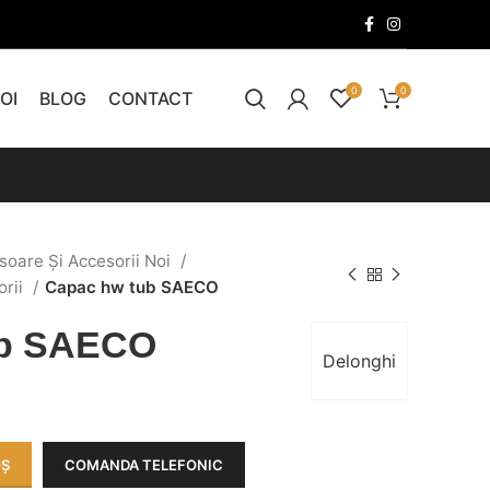
0
0
OI
BLOG
CONTACT
soare Și Accesorii Noi
orii
Capac hw tub SAECO
ub SAECO
Delonghi
OȘ
COMANDA TELEFONIC