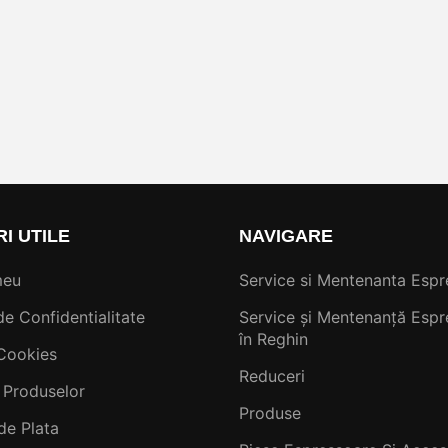
RI UTILE
NAVIGARE
meu
Service si Mentenanta Espr
de Confidentialitate
Service și Mentenanță Espr
în Reghin
 Cookies
Reduceri
 Produselor
Produse
de Plata