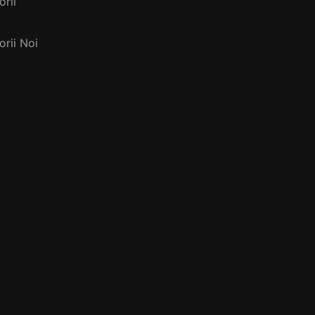
rii
rii Noi