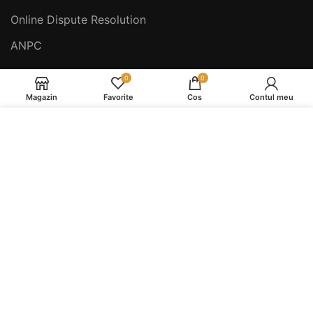
Online Dispute Resolution
ANPC
0
0
NAVIGARE
Magazin
Favorite
Cos
Contul meu
Service si Mentenanta Espressoare
Folosim cookie-uri pentru a va imbunatati
Service și Mentenanță Espressoare în Reghin
experienta pe site-ul nostru. Prin navigarea pe
acest site, sunteti de acord cu utilizarea cookie-
Reduceri
urilor.
Produse
MAI MULTE DETALII
ACCEPT
Piese Espressoare Și Accesorii Second
Piese Espressoare Și Accesorii Noi
Cafea Boabe
Produse de Intretinere