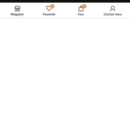
ANPC
0
0
Magazin
Favorite
Cos
Contul meu
NAVIGARE
Folosim cookie-uri pentru a va imbunatati
experienta pe site-ul nostru. Prin navigarea pe
Service si Mentenanta Espressoare
acest site, sunteti de acord cu utilizarea cookie-
Service și Mentenanță Espressoare în Reghin
urilor.
Reduceri
MAI MULTE DETALII
ACCEPT
Produse
Piese Espressoare Și Accesorii Second
Piese Espressoare Și Accesorii Noi
Cafea Boabe
Produse de Intretinere
Espressoare Second Hand