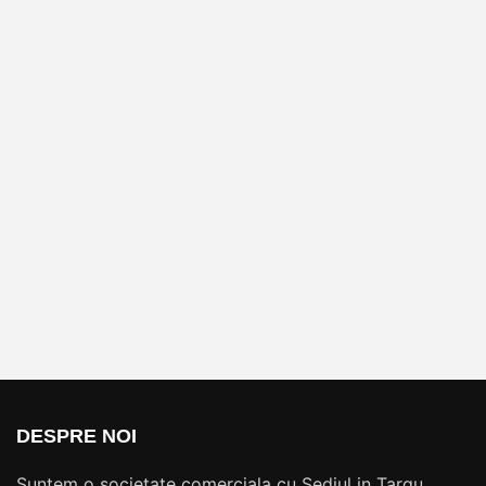
DESPRE NOI
Suntem o societate comerciala cu Sediul in Targu