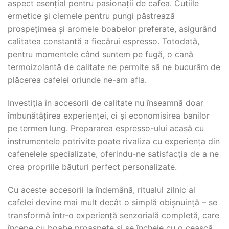
aspect esențial pentru pasionații de cafea. Cutiile
ermetice și clemele pentru pungi păstrează
prospețimea și aromele boabelor preferate, asigurând
calitatea constantă a fiecărui espresso. Totodată,
pentru momentele când suntem pe fugă, o cană
termoizolantă de calitate ne permite să ne bucurăm de
plăcerea cafelei oriunde ne-am afla.
Investiția în accesorii de calitate nu înseamnă doar
îmbunătățirea experienței, ci și economisirea banilor
pe termen lung. Prepararea espresso-ului acasă cu
instrumentele potrivite poate rivaliza cu experiența din
cafenelele specializate, oferindu-ne satisfacția de a ne
crea propriile băuturi perfect personalizate.
Cu aceste accesorii la îndemână, ritualul zilnic al
cafelei devine mai mult decât o simplă obișnuință – se
transformă într-o experiență senzorială completă, care
începe cu boabe proaspete și se încheie cu o ceașcă