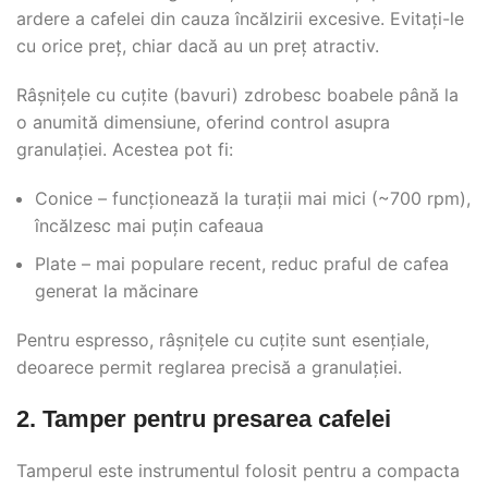
ardere a cafelei din cauza încălzirii excesive. Evitați-le
cu orice preț, chiar dacă au un preț atractiv.
Râșnițele cu cuțite (bavuri) zdrobesc boabele până la
o anumită dimensiune, oferind control asupra
granulației. Acestea pot fi:
Conice – funcționează la turaţii mai mici (~700 rpm),
încălzesc mai puțin cafeaua
Plate – mai populare recent, reduc praful de cafea
generat la măcinare
Pentru espresso, râșnițele cu cuțite sunt esențiale,
deoarece permit reglarea precisă a granulației.
2. Tamper pentru presarea cafelei
Tamperul este instrumentul folosit pentru a compacta