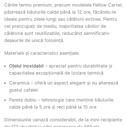
Cănile termo premium, precum modelele Fellow Carter,
păstrează băuturile calde până la 12 ore, făcându-le
ideale pentru zilele lungi sau călătorii extinse. Pentru
cei preocupați de mediu, majoritatea cănilor de
călătorie sunt reutilizabile, reducând semnificativ
deșeurile de unică folosință.
Materiale și caracteristici esențiale:
Oțelul inoxidabil
– apreciat pentru durabilitate și
capacitatea excepțională de izolare termică
Ceramica – oferă un aspect elegant și nu alterează
gustul cafelei
Perete dublu – tehnologie care menține băuturile
calde până la 5 ore și reci până la 15 ore
Dimensiunile variază considerabil, de la mini-recipiente
de 177 ml până la căni generoase de 590 ml,