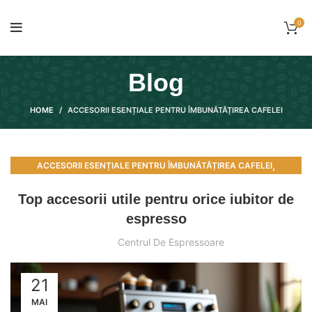
0
Blog
HOME
ACCESORII ESENȚIALE PENTRU ÎMBUNĂTĂȚIREA CAFELEI
,
ACCESORII ESENȚIALE PENTRU ÎMBUNĂTĂȚIREA CAFELEI
,
ÎNTREȚINEREA ȘI CURĂȚAREA ESPRESSORULUI
Top accesorii utile pentru orice iubitor de
RECOMANDĂRI ȘI TOPURI PENTRU ESPRESSOARE
espresso
Centrul De Espressoare
21
MAI