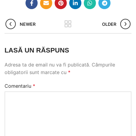
temperatura băuturii pentru cel puțin 5-12 ore.
Dimensiunea și compatibilitatea cu aparatul de
cafea sunt, de asemenea, factori importanți de luat
în considerare.
NEWER
OLDER
LASĂ UN RĂSPUNS
Adresa ta de email nu va fi publicată.
Câmpurile
obligatorii sunt marcate cu
*
Comentariu
*