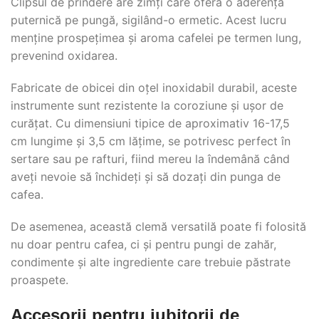
Clipsul de prindere are zimți care oferă o aderență
puternică pe pungă, sigilând-o ermetic. Acest lucru
menține prospețimea și aroma cafelei pe termen lung,
prevenind oxidarea.
Fabricate de obicei din oțel inoxidabil durabil, aceste
instrumente sunt rezistente la coroziune și ușor de
curățat. Cu dimensiuni tipice de aproximativ 16-17,5
cm lungime și 3,5 cm lățime, se potrivesc perfect în
sertare sau pe rafturi, fiind mereu la îndemână când
aveți nevoie să închideți și să dozați din punga de
cafea.
De asemenea, această clemă versatilă poate fi folosită
nu doar pentru cafea, ci și pentru pungi de zahăr,
condimente și alte ingrediente care trebuie păstrate
proaspete.
Accesorii pentru iubitorii de