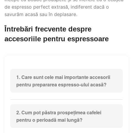
de espresso perfect extrasă, indiferent dacă o
savurăm acasă sau în deplasare.
Întrebări frecvente despre
accesoriile pentru espressoare
1. Care sunt cele mai importante accesorii
pentru prepararea espresso-ului acasă?
Cele mai importante accesorii pentru prepararea
espresso-ului acasă sunt râșnița de cafea (de
2. Cum pot păstra prospețimea cafelei
preferință cu cuțite), tamperul pentru presarea
pentru o perioadă mai lungă?
cafelei și cântarul digital pentru dozare precisă.
Acestea asigură o extracție optimă și un gust