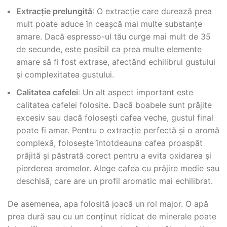
Extracție prelungită
: O extracție care durează prea
mult poate aduce în ceașcă mai multe substanțe
amare. Dacă espresso-ul tău curge mai mult de 35
de secunde, este posibil ca prea multe elemente
amare să fi fost extrase, afectând echilibrul gustului
și complexitatea gustului.
Calitatea cafelei
: Un alt aspect important este
calitatea cafelei folosite. Dacă boabele sunt prăjite
excesiv sau dacă folosești cafea veche, gustul final
poate fi amar. Pentru o extracție perfectă și o aromă
complexă, folosește întotdeauna cafea proaspăt
prăjită și păstrată corect pentru a evita oxidarea și
pierderea aromelor. Alege cafea cu prăjire medie sau
deschisă, care are un profil aromatic mai echilibrat.
De asemenea, apa folosită joacă un rol major. O apă
prea dură sau cu un conținut ridicat de minerale poate