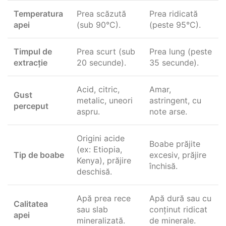
Temperatura
Prea scăzută
Prea ridicată
apei
(sub 90°C).
(peste 95°C).
Timpul de
Prea scurt (sub
Prea lung (peste
extracție
20 secunde).
35 secunde).
Acid, citric,
Amar,
Gust
metalic, uneori
astringent, cu
perceput
aspru.
note arse.
Origini acide
Boabe prăjite
(ex: Etiopia,
Tip de boabe
excesiv, prăjire
Kenya), prăjire
închisă.
deschisă.
Apă prea rece
Apă dură sau cu
Calitatea
sau slab
conținut ridicat
apei
mineralizată.
de minerale.