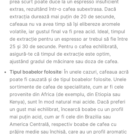
prea scurt poate duce la un espresso insuficient
extras, rezultând într-o cafea subextrasa. Dacă
extracția durează mai puțin de 20 de secunde,
cafeaua nu va avea timp să își elibereze aromele
volatile, iar gustul final va fi prea acid. Ideal, timpul
de extracție pentru un espresso ar trebui să fie între
25 și 30 de secunde. Pentru o cafea echilibrată,
asigură-te că timpul de extracție este optim,
ajustând gradul de măcinare sau doza de cafea.
Tipul boabelor folosite
: În unele cazuri, cafeaua acră
poate fi cauzată și de tipul boabelor folosite. Unele
sortimente de cafea de specialitate, cum ar fi cele
provenite din Africa (de exemplu, din Etiopia sau
Kenya), sunt în mod natural mai acide. Dacă preferi
un gust mai echilibrat, încearcă boabe cu un profil
mai puțin acid, cum ar fi cele din Brazilia sau
America Centrală, respectiv boabe de cafea cu
prăjire medie sau închisă, care au un profil aromatic