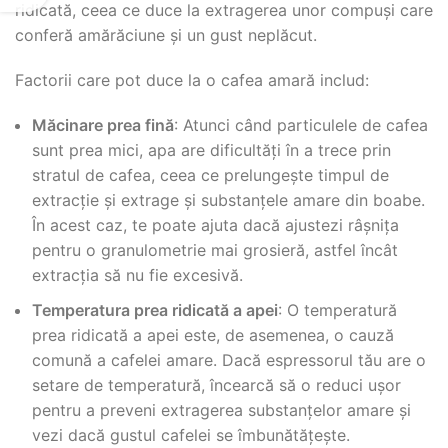
ridicată, ceea ce duce la extragerea unor compuși care
conferă amărăciune și un gust neplăcut.
Factorii care pot duce la o cafea amară includ:
Măcinare prea fină
: Atunci când particulele de cafea
sunt prea mici, apa are dificultăți în a trece prin
stratul de cafea, ceea ce prelungește timpul de
extracție și extrage și substanțele amare din boabe.
În acest caz, te poate ajuta dacă ajustezi râșnița
pentru o granulometrie mai grosieră, astfel încât
extracția să nu fie excesivă.
Temperatura prea ridicată a apei
: O temperatură
prea ridicată a apei este, de asemenea, o cauză
comună a cafelei amare. Dacă espressorul tău are o
setare de temperatură, încearcă să o reduci ușor
pentru a preveni extragerea substanțelor amare și
vezi dacă gustul cafelei se îmbunătățește.