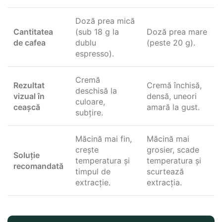
Doză prea mică
Cantitatea
(sub 18 g la
Doză prea mare
de cafea
dublu
(peste 20 g).
espresso).
Cremă
Rezultat
Cremă închisă,
deschisă la
vizual în
densă, uneori
culoare,
ceașcă
amară la gust.
subțire.
Măcină mai fin,
Măcină mai
crește
grosier, scade
Soluție
temperatura și
temperatura și
recomandată
timpul de
scurtează
extracție.
extracția.