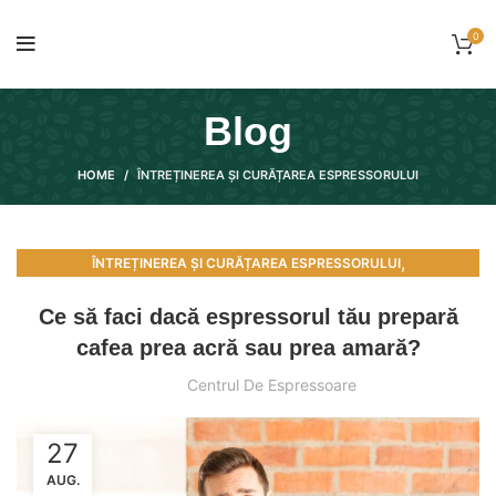
0
Blog
HOME
ÎNTREȚINEREA ȘI CURĂȚAREA ESPRESSORULUI
,
ÎNTREȚINEREA ȘI CURĂȚAREA ESPRESSORULUI
PROBLEME FRECVENTE ȘI DEPANARE
Ce să faci dacă espressorul tău prepară
cafea prea acră sau prea amară?
Centrul De Espressoare
27
AUG.