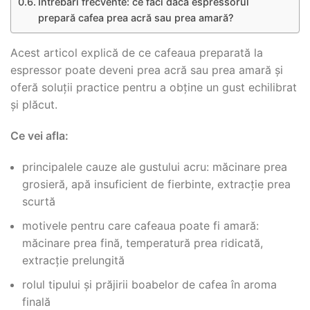
Întrebări frecvente: ce faci dacă espressorul
prepară cafea prea acră sau prea amară?
Acest articol explică de ce cafeaua preparată la
espressor poate deveni prea acră sau prea amară și
oferă soluții practice pentru a obține un gust echilibrat
și plăcut.
Ce vei afla:
principalele cauze ale gustului acru: măcinare prea
grosieră, apă insuficient de fierbinte, extracție prea
scurtă
motivele pentru care cafeaua poate fi amară:
măcinare prea fină, temperatură prea ridicată,
extracție prelungită
rolul tipului și prăjirii boabelor de cafea în aroma
finală