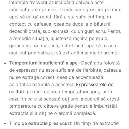
întâmplă frecvent atunci când cafeaua este
măcinată prea grosier. O măcinare grosieră permite
apei să curgă rapid, fără a sta suficient timp în
contact cu cafeaua, ceea ce duce la o băutură
dezechilibrată, sub-extrasă, cu un gust acru. Pentru
a remedia situația, ajustează râșnița pentru o
granulometrie mai fină, astfel încât apa să treacă
mai lent prin cafea și să extragă mai multe arome.
Temperatura insuficientă a apei
: Dacă apa folosită
de espressor nu este suficient de fierbinte, cafeaua
nu se extrage corect, ceea ce accentuează
aciditatea naturală a acesteia.
Espressoarele de
calitate
permit reglarea temperaturii apei, iar în
cazul în care ai această opțiune, încearcă să crești
temperatura cu câteva grade pentru a îmbunătăți
extracția și a obține o aromă complexă.
Timp de extracție prea scurt
: Un timp de extracție