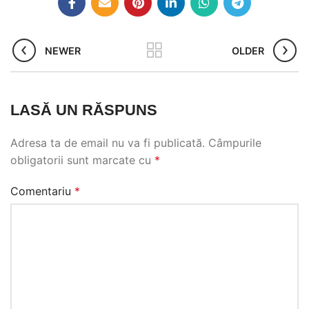
amăreală deranjantă, evită
boabele vechi
sau
prăjite prea tare
.
NEWER
OLDER
LASĂ UN RĂSPUNS
Adresa ta de email nu va fi publicată.
Câmpurile
obligatorii sunt marcate cu
*
Comentariu
*