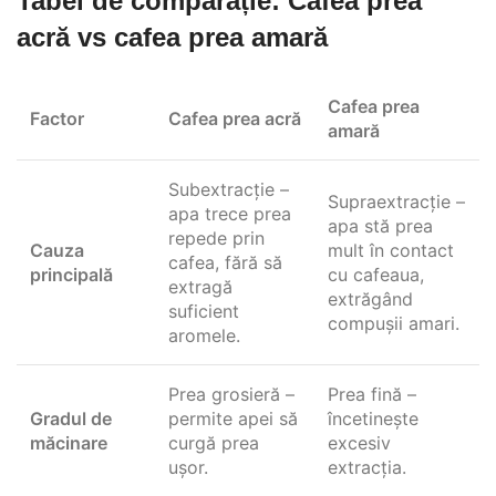
Tabel de comparație: Cafea prea
acră vs cafea prea amară
Cafea prea
Factor
Cafea prea acră
amară
Subextracție –
Supraextracție –
apa trece prea
apa stă prea
repede prin
Cauza
mult în contact
cafea, fără să
principală
cu cafeaua,
extragă
extrăgând
suficient
compușii amari.
aromele.
Prea grosieră –
Prea fină –
Gradul de
permite apei să
încetinește
măcinare
curgă prea
excesiv
ușor.
extracția.