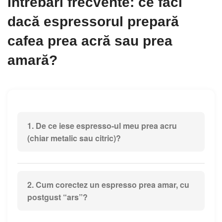
Întrebări frecvente: ce faci
dacă espressorul prepară
cafea prea acră sau prea
amară?
1. De ce iese espresso-ul meu prea acru
(chiar metalic sau citric)?
Cel mai des e vorba de
sub-extracție
:
măcinătură
prea grosieră
,
apă prea rece
sau
timp de
2. Cum corectez un espresso prea amar, cu
extracție prea scurt
. Apa trece prea repede prin
postgust “ars”?
cafea și nu extrage suficientă aromă. Țintește un
timp de
aprox. 25–30 de secunde
(dacă e
sub 20
Acesta indică de regulă
supra-extracție
:
de secunde
, de obicei va fi acru) și, dacă poți,