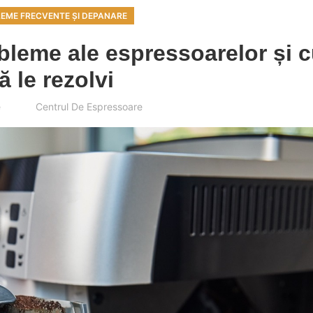
EME FRECVENTE ȘI DEPANARE
bleme ale espressoarelor și 
ă le rezolvi
e
Centrul De Espressoare