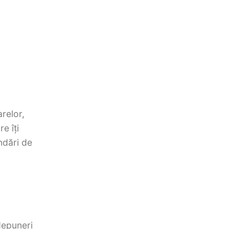
relor,
e îți
ndări de
depuneri