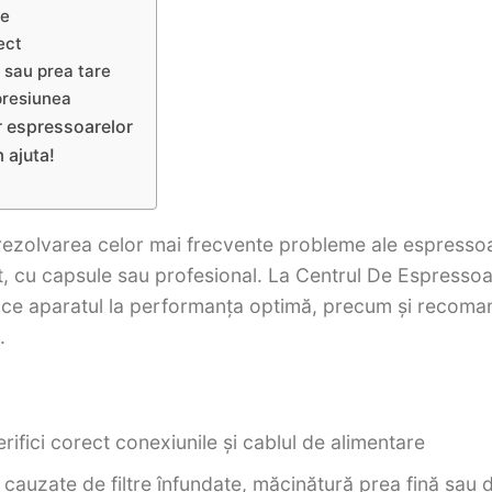
te
ect
 sau prea tare
 presiunea
r espressoarelor
 ajuta!
 rezolvarea celor mai frecvente probleme ale espressoa
, cu capsule sau profesional. La Centrul De Espressoar
aduce aparatul la performanța optimă, precum și recoma
.
ifici corect conexiunile și cablul de alimentare
cauzate de filtre înfundate, măcinătură prea fină sau 