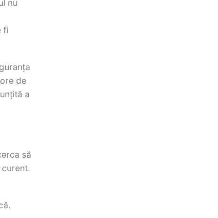
ul nu
 fi
iguranța
 ore de
unțită a
cerca să
 curent.
că.