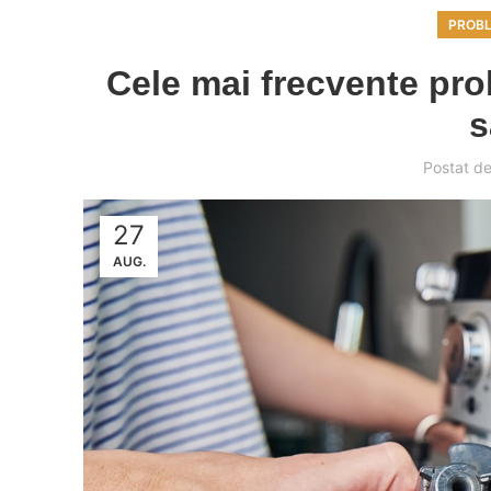
PROBL
Cele mai frecvente pro
s
Postat d
27
AUG.