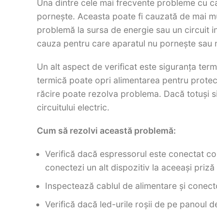
Una dintre cele mai frecvente probleme cu car
pornește. Aceasta poate fi cauzată de mai mul
problemă la sursa de energie sau un circuit i
cauza pentru care aparatul nu pornește sau 
Un alt aspect de verificat este siguranța ter
termică poate opri alimentarea pentru protecț
răcire poate rezolva problema. Dacă totuși s
circuitului electric.
Cum să rezolvi această problemă:
Verifică dacă espressorul este conectat cor
conectezi un alt dispozitiv la aceeași priz
Inspectează cablul de alimentare și conect
Verifică dacă led-urile roșii de pe panoul d