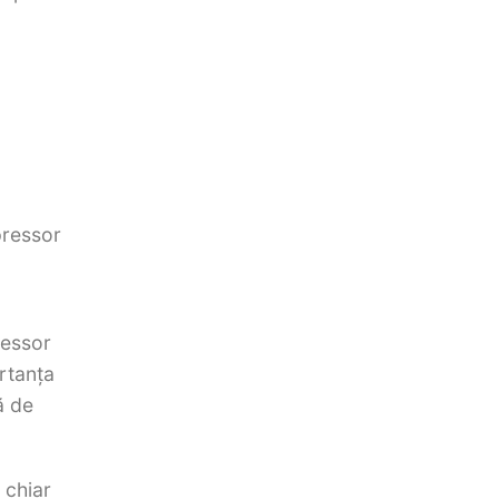
pressor
ressor
rtanța
ă de
 chiar