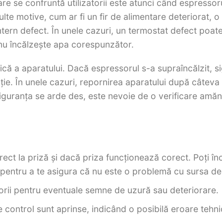
e se confruntă utilizatorii este atunci când espressor
te motive, cum ar fi un fir de alimentare deteriorat, o
ntern defect.
În unele cazuri, un termostat defect poate
nu încălzește apa corespunzător.
mică a aparatului. Dacă espressorul s-a supraîncălzit, s
ie. În unele cazuri, repornirea aparatului după câteva
iguranța se arde des, este nevoie de o verificare amăn
ect la priză și dacă priza funcționează corect. Poți în
ă pentru a te asigura că nu este o problemă cu sursa de
orii pentru eventuale semne de uzură sau deteriorare.
e control sunt aprinse, indicând o posibilă eroare tehni