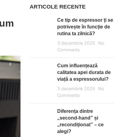
ARTICOLE RECENTE
Ce tip de espressor ți se
cum
potrivește în funcție de
rutina ta zilnică?
3 decembrie 2025
No
Comments
Cum influențează
calitatea apei durata de
viață a espressorului?
3 decembrie 2025
No
Comments
Diferența dintre
„second-hand” și
„recondiționat” – ce
alegi?