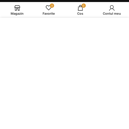
ANPC
0
0
Magazin
Favorite
Cos
Contul meu
NAVIGARE
Folosim cookie-uri pentru a va imbunatati
experienta pe site-ul nostru. Prin navigarea pe
Service si Mentenanta Espressoare
acest site, sunteti de acord cu utilizarea cookie-
Service și Mentenanță Espressoare în Reghin
urilor.
Reduceri
MAI MULTE DETALII
ACCEPT
Produse
Piese Espressoare Și Accesorii Second
Piese Espressoare Și Accesorii Noi
Cafea Boabe
Produse de Intretinere
Espressoare Second Hand