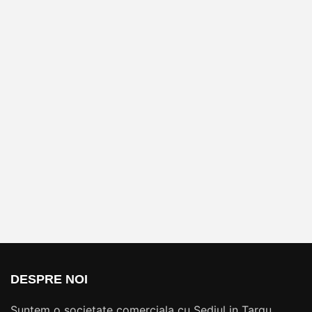
DESPRE NOI
Suntem o societate comerciala cu Sediul in Targu