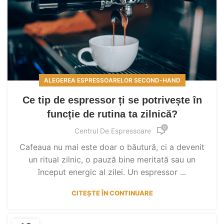
ALEGEREA ESPRESSOARELOR SECOND-HAND
Ce tip de espressor ți se potrivește în
funcție de rutina ta zilnică?
0
Centrul De Espressoare
Cafeaua nu mai este doar o băutură, ci a devenit
un ritual zilnic, o pauză bine meritată sau un
început energic al zilei. Un espressor ...
CITEȘTE ÎN CONTINUARE