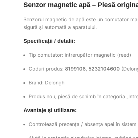
Senzor magnetic apă – Piesă origina
Senzorul magnetic de apă este un comutator magnet
sigură și automată a aparatului.
Specificații / detalii:
Tip comutator: intrerupător magnetic (reed)
Coduri produs:
8199106
,
5232104600
(Delon
Brand: Delonghi
Produs nou, piesă de schimb în categoria „Intr
Avantaje și utilizare:
Controlează prezența / absența apei în sistem 
Ajută la protecția circuitelor interne, evitând ș