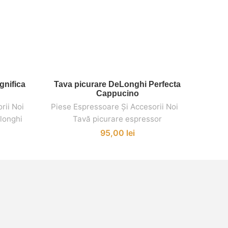
gnifica
Tava picurare DeLonghi Perfecta
Izol
ADAUGĂ ÎN COȘ
Cappucino
Piese 
rii Noi
,
,
Piese Espressoare Și Accesorii Noi
,
,
Pies
elonghi
Tavă picurare espressor
95,00
lei