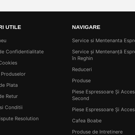
RI UTILE
NAVIGARE
meu
Service si Mentenanta Espr
de Confidentialitate
Service și Mentenanță Espr
în Reghin
 Cookies
Reduceri
 Produselor
Produse
de Plata
Piese Espressoare Și Acceso
de Retur
Second
si Conditii
Piese Espressoare Și Acceso
ispute Resolution
Cafea Boabe
Produse de Intretinere