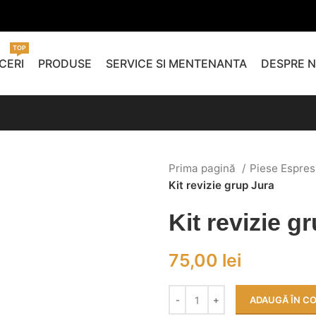
TOP
CERI
PRODUSE
SERVICE SI MENTENANTA
DESPRE N
Prima pagină
Piese Espres
Kit revizie grup Jura
Kit revizie g
75,00
lei
ADAUGĂ ÎN C