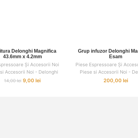
itura Delonghi Magnifica
Grup infuzor Delonghi Ma
ADAUGĂ ÎN COȘ
ADAUGĂ ÎN COȘ
43.6mm x 4.2mm
Esam
spressoare Și Accesorii Noi
,
,
Piese Espressoare Și Acceso
si Accesorii Noi - Delonghi
Piese si Accesorii Noi - D
9,00
lei
200,00
lei
14,00
lei