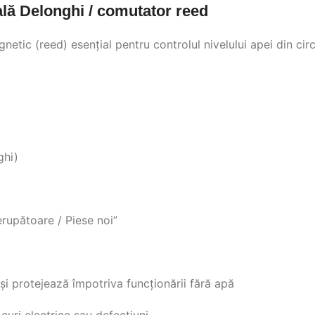
lă Delonghi / comutator reed
ic (reed) esențial pentru controlul nivelului apei din circu
ghi)
erupătoare / Piese noi”
și protejează împotriva funcționării fără apă
ocuri electrice sau defecțiuni