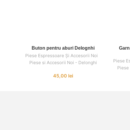
Buton pentru aburi Delognhi
Garn
ADAUGĂ ÎN COȘ
Piese Espressoare Și Accesorii Noi
,
,
Piese E
Piese si Accesorii Noi - Delonghi
Piese 
45,00
lei