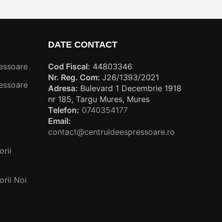
DATE CONTACT
essoare
Cod Fiscal:
44803346
Nr. Reg. Com:
J26/1393/2021
essoare
Adresa:
Bulevard 1 Decembrie 1918
nr 185, Targu Mures, Mures
Telefon:
0740354177
Email:
contact@centruldeespressoare.ro
rii
rii Noi