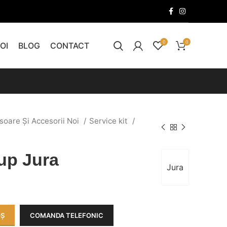
0
0
OI
BLOG
CONTACT
soare Și Accesorii Noi
Service kit
rup Jura
Jura
OȘ
COMANDA TELEFONIC