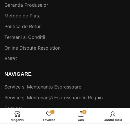
Garantia Produselor
Metode de Plata
Politica de Retur
Termeni si Conditii
Online Dispute Resolution
ANPC
NAVIGARE
Service si Mentenanta Espressoare
Service și Mentenanță Espressoare în Reghin
Reduceri
0
0
Produse
Magazin
Favorite
Cos
Contul meu
Piese Espressoare Și Accesorii Second